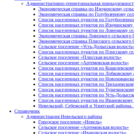
Административно-территориальная принадлежность
Экономическая справка по Изочинскому сель
Экономическая справка по Голубозерному сел
Список населенных пунктов по Голубоозерно
Список населенных пунктов по Изочинскому 
Список населенных пунктов по Ловецкому се
Экономическая справка Ловецкого сельского 
Экономическая справка Плисского сельского 
Сельское поселение «Усть-Долысская волость
Список населенных пунктов по Плисскому се
Сельское поселение «Плисская волость»
Сельское поселение «Артемовская волость»
Список населенных пунктов по Кошелевскому
Список населенных пунктов по Лобковскому 
Список населенных пунктов по Новохованско
Список населенных пунктов по Трехалевском
Список населенных пунктов по Туричинскому
Список населенных пунктов по Усть-Долысск
Список населенных пунктов по Ивановскому 
Невельский, Себежский и Усвятский районы. 1
Справочник
Администрация Невельского района
Городское поселение «Невель»
Сельское поселение «Артемовская волость»
Сельское поселение «Ивановская волость»