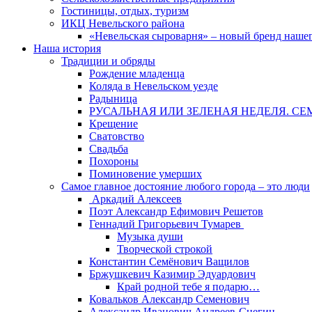
Гостиницы, отдых, туризм
ИКЦ Невельского района
«Невельская сыроварня» – новый бренд наше
Наша история
Традиции и обряды
Рождение младенца
Коляда в Невельском уезде
Радыница
РУСАЛЬНАЯ ИЛИ ЗЕЛЕНАЯ НЕДЕЛЯ. СЕ
Крещение
Сватовство
Свадьба
Похороны
Поминовение умерших
Самое главное достояние любого города – это люди
Аркадий Алексеев
Поэт Александр Ефимович Решетов
Геннадий Григорьевич Тумарев
Музыка души
Творческой строкой
Константин Семёнович Ващилов
Бржушкевич Казимир Эдуардович
Край родной тебе я подарю…
Ковальков Александр Семенович
Александр Иванович Андреев-Снегин