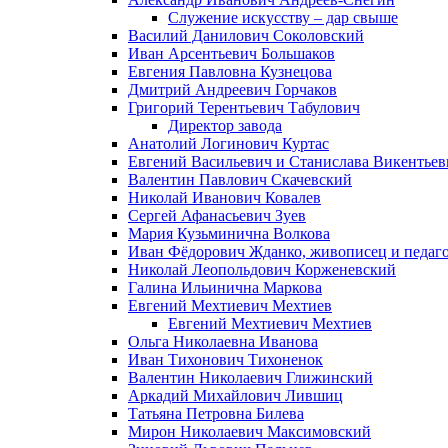
Служение искусству – дар свыше
Василий Данилович Соколовский
Иван Арсентьевич Большаков
Евгения Павловна Кузнецова
Дмитрий Андреевич Горчаков
Григорий Терентьевич Табулович
Директор завода
Анатолий Логинович Куртас
Евгений Васильевич и Станислава Викентье
Валентин Павлович Скачевский
Николай Иванович Ковалев
Сергей Афанасьевич Зуев
Мария Кузьминична Волкова
Иван Фёдорович Жданко, живописец и педаго
Николай Леопольдович Корженевский
Галина Ильинична Маркова
Евгений Мехтиевич Мехтиев
Евгений Мехтиевич Мехтиев
Ольга Николаевна Иванова
Иван Тихонович Тихоненок
Валентин Николаевич Глижинский
Аркадий Михайлович Лившиц
Татьяна Петровна Билева
Мирон Николаевич Максимовский