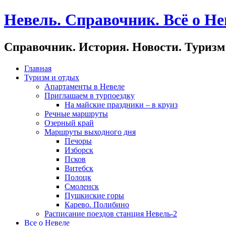
Невель. Справочник. Всё о Не
Справочник. История. Новости. Туризм
Главная
Туризм и отдых
Апартаменты в Невеле
Приглашаем в турпоездку
На майские праздники – в круиз
Речные маршруты
Озерный край
Маршруты выходного дня
Печоры
Изборск
Псков
Витебск
Полоцк
Смоленск
Пушкиские горы
Карево. Полибино
Расписание поездов станция Невель-2
Все о Невеле