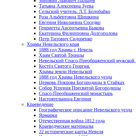
Зиновий Львович Пальцев
Татьяна Алексеевна Зуева
Сельский учитель. Л.Т. Болобайко
Роза Альбертовна Шишкина
Евгения Николаевна Соседко
Генриетта Арсентьевна Быкова
Екатерина Филипповна Долгополова
Петр Титович Сидоренко
Храмы Невельского края
1888 год Храмы г. Невель
Храм Святой Троицы
Невельский Спасо-Преображенский мужской
Костёл Святого Георгия.
Храмы земли Невельской
1888 год Храмы Невельского уезда
Церковь Покрова Богородицы в Стайках
Собор Успения Пресвятой Богородицы
Спасо-Преображенский монастырь
Настоятельница Евгения
Краеведение
Географическое описание Невельского уезда
Ярмарки
Отечественная война 1812 года
Краеведческие материалы
22 исторические карты Невеля