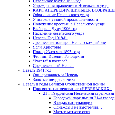
Невельское взятие 1633 год.
Учреждения правления в Невельском уезде
КАРЛ АНДРЕЕВИЧ ШИЛЬДЕР. ВОЗВРАЩ
Образование Невельского уезда
У истоков уездной промышленности
Положение крестьян в Невельском уезде
Выборы в Думу 1906 год
Население невельского уезда
Невель. Год 1918-й.
Древнее святилище в Невельском районе
Ясли Христовы
Пожар 23-го мая 1895 года
Филипп Исаевич Голощекин
“Ракета” в костеле?
Средневековый Невель
Невель 1941 год
Они сражались за Невель
Золотые звезды летчика
Невель в годы Великой Отечественной войны
Присвоить наименование «НЕВЕЛЬСКИХ»
21-я Гвардейская Невельская стрелковая
Городской парк имени 21-й гвард
В рядах наступающих
Однажды я не выстрелил…
Мастер меткого огня