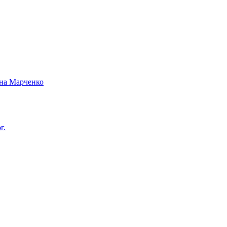
вна Марченко
г.