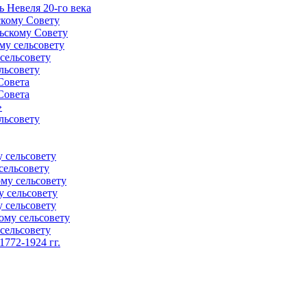
 Невеля 20-го века
скому Совету
ьскому Совету
му сельсовету
сельсовету
льсовету
Совета
Совета
»
льсовету
 сельсовету
сельсовету
му сельсовету
у сельсовету
 сельсовету
ому сельсовету
сельсовету
772-1924 гг.