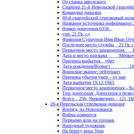
От станка заводского
Снайпер 21-й Невельской гвардей
Командир дивизии
69-й гвардейский стрелковый пол
Название источника информации 2
Номер донесения 6356
упр. 21 Гв. сд
Фамилия Супрунов Имя Иван Отч
Последнее место службы 21 Гв.
Первичное место захоронения Кал
Дата и место призыва Меркенски
Причина выбытия убит
Дата рождения/Возраст __.__.1
Воинское звание: лейтенант
Причина убытия умер – от ран
Дата выбытия 19.12.1943
Первичное место захоронения – Ка
Тип донесения Донесения о безв
Всего – 256, Увековечено – 121, Н
28-я Невельская стрелковая дивизия
Вперед, на Новохованск
Война помнится
Первыми шли на прорыв
Народный художник
На берегу реки Ущи