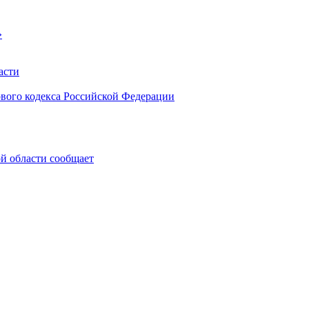
»
асти
ового кодекса Российской Федерации
 области сообщает