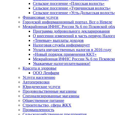
Сельское поселение «Плисская волость»
Сельское поселение «Туричинская волость»
Сельское поселение «Усть-Долысская волость
Финансовые услуги
Городской информационный портал. Все о Невеле
Межрайонная ИФНС России № 6 по Псковской обл
Программа добровольного декларирования
О внесении изменений в часть первую Налог
«Теневые» выплаты доходов
Налоговая служба информирует
Уплата имущественных налогов в 2016 году
«Новый порядок применения ККТ»
Межрайонная ИФНС России № 6 по Псковской
Уважаемые налогоплательщики!
Красота и здоровье
ООО Ленфарм
Услуги населению
Автоперевозки
Юридические услуги
Продовольственные магазины
Специализированные магазины
Общественное питание
Строительство, сфера ЖКХ
Промышленность
Сельскохозяйственные предприятия