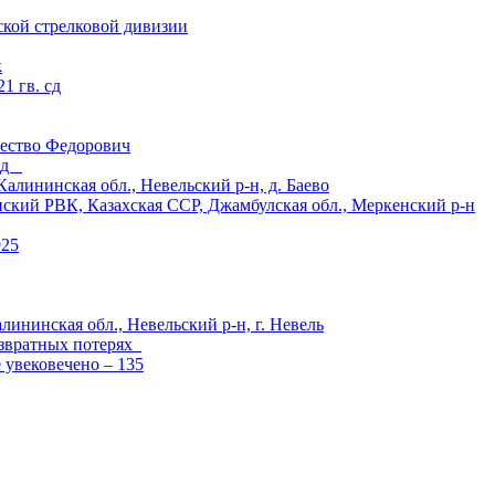
ской стрелковой дивизии
к
1 гв. сд
ество Федорович
 сд
ининская обл., Невельский р-н, д. Баево
й РВК, Казахская ССР, Джамбулская обл., Меркенский р-н
925
лининская обл., Невельский р-н, г. Невель
озвратных потерях
е увековечено – 135