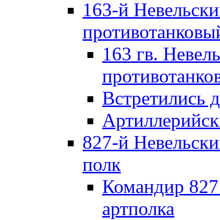
163-й Невельск
противотанковы
163 гв. Невел
противотанко
Встретились 
Артиллерийск
827-й Невельск
полк
Командир 827
артполка