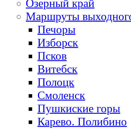
Озерный край
Маршруты выходног
Печоры
Изборск
Псков
Витебск
Полоцк
Смоленск
Пушкиские горы
Карево. Полибино