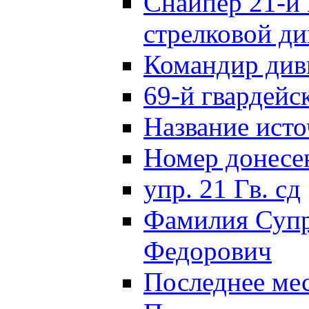
Снайпер 21-й 
стрелковой д
Командир див
69-й гвардейс
Название исто
Номер донес
упр. 21 Гв. сд
Фамилия Супр
Федорович
Последнее ме