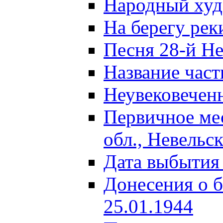
Народный ху
На берегу ре
Песня 28-й Не
Название част
Неувековечен
Первичное ме
обл., Невельс
Дата выбытия
Донесения о б
25.01.1944