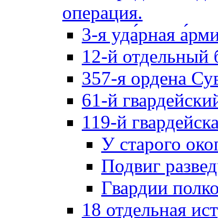
операция.
3-я уда́рная а́рм
12-й отдельный 
357-я ордена Су
61-й гвардейски
119-й гвардейск
У старого око
Подвиг разве
Гвардии полк
18 отдельная ис