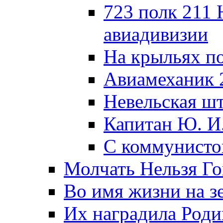
723 полк 211
авиадивизии
На крыльях п
Авиамеханик 
Невельская ш
Капитан Ю. И
С коммунисто
Молчать Нельзя Го
Во имя жизни на зе
Их наградила Роди