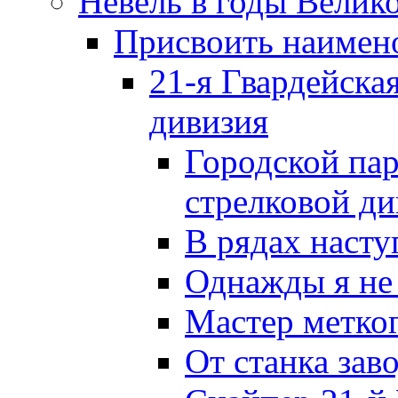
Невель в годы Велик
Присвоить наиме
21-я Гвардейска
дивизия
Городской пар
стрелковой д
В рядах наст
Однажды я не
Мастер метког
От станка зав