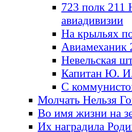
723 полк 211
авиадивизии
На крыльях п
Авиамеханик 
Невельская ш
Капитан Ю. И
С коммунисто
Молчать Нельзя Го
Во имя жизни на зе
Их наградила Роди