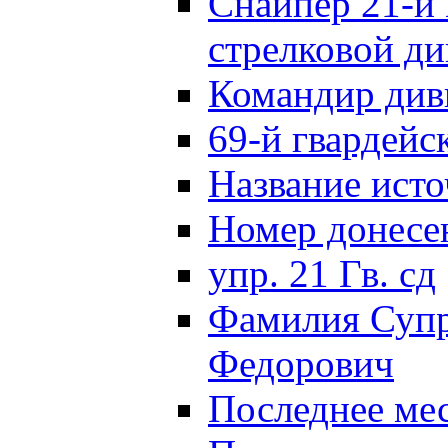
Снайпер 21-й 
стрелковой д
Командир див
69-й гвардейс
Название исто
Номер донес
упр. 21 Гв. сд
Фамилия Супр
Федорович
Последнее ме