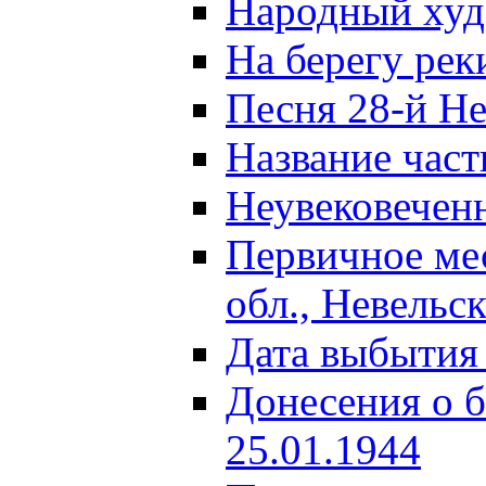
Народный ху
На берегу ре
Песня 28-й Не
Название част
Неувековечен
Первичное ме
обл., Невельс
Дата выбытия
Донесения о б
25.01.1944