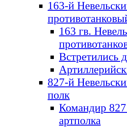
163-й Невельск
противотанковы
163 гв. Невел
противотанко
Встретились 
Артиллерийск
827-й Невельск
полк
Командир 827
артполка