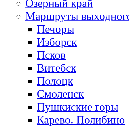
Озерный край
Маршруты выходног
Печоры
Изборск
Псков
Витебск
Полоцк
Смоленск
Пушкиские горы
Карево. Полибино