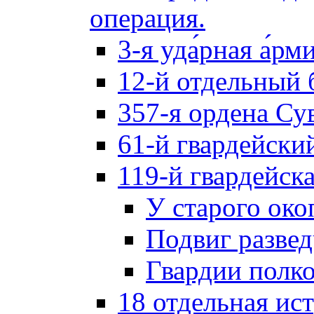
операция.
3-я уда́рная а́рм
12-й отдельный 
357-я ордена Су
61-й гвардейски
119-й гвардейск
У старого око
Подвиг разве
Гвардии полк
18 отдельная ис