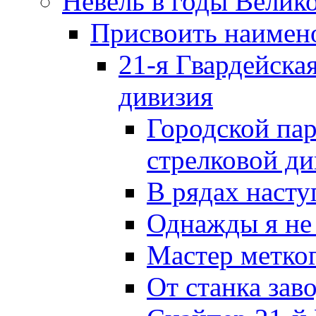
Невель в годы Велик
Присвоить наиме
21-я Гвардейска
дивизия
Городской пар
стрелковой д
В рядах наст
Однажды я не
Мастер метког
От станка зав