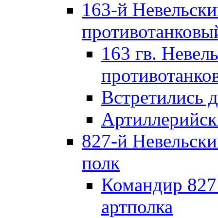
163-й Невельск
противотанковы
163 гв. Невел
противотанко
Встретились 
Артиллерийск
827-й Невельск
полк
Командир 827
артполка