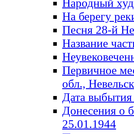
Народный ху
На берегу ре
Песня 28-й Не
Название част
Неувековечен
Первичное ме
обл., Невельс
Дата выбытия
Донесения о б
25.01.1944