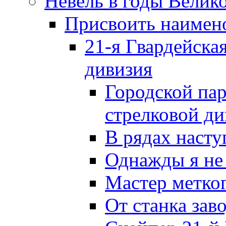
Невель в годы Велик
Присвоить наиме
21-я Гвардейска
дивизия
Городской пар
стрелковой д
В рядах наст
Однажды я не
Мастер метког
От станка зав