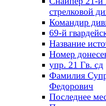
Снайпер 21-й 
стрелковой д
Командир див
69-й гвардейс
Название исто
Номер донес
упр. 21 Гв. сд
Фамилия Супр
Федорович
Последнее ме