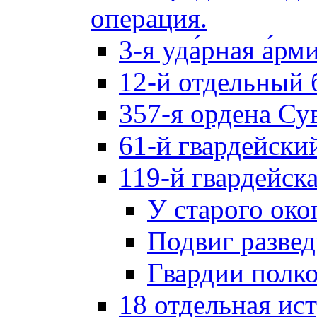
операция.
3-я уда́рная а́рм
12-й отдельный 
357-я ордена Су
61-й гвардейски
119-й гвардейск
У старого око
Подвиг разве
Гвардии полк
18 отдельная ис