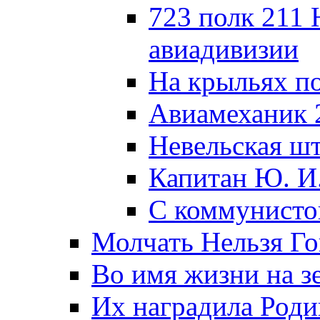
723 полк 211
авиадивизии
На крыльях п
Авиамеханик 
Невельская ш
Капитан Ю. И
С коммунисто
Молчать Нельзя Го
Во имя жизни на зе
Их наградила Роди