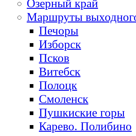
Озерный край
Маршруты выходног
Печоры
Изборск
Псков
Витебск
Полоцк
Смоленск
Пушкиские горы
Карево. Полибино