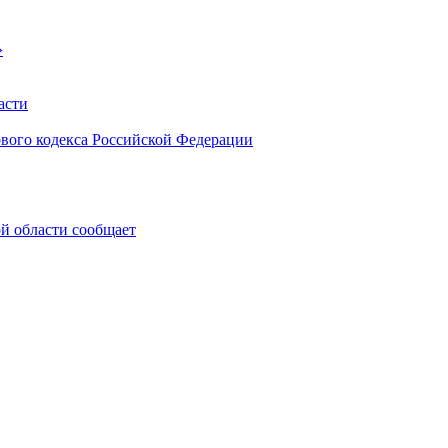
»
асти
ового кодекса Российской Федерации
 области сообщает