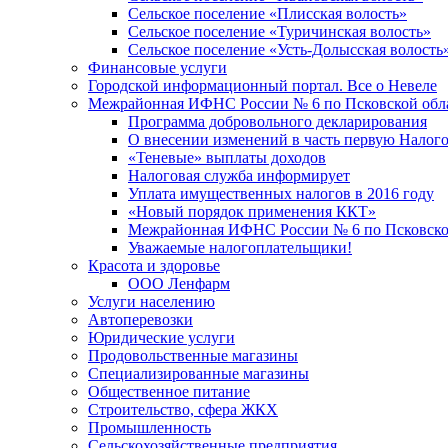
Сельское поселение «Плисская волость»
Сельское поселение «Туричинская волость»
Сельское поселение «Усть-Долысская волость
Финансовые услуги
Городской информационный портал. Все о Невеле
Межрайонная ИФНС России № 6 по Псковской обл
Программа добровольного декларирования
О внесении изменений в часть первую Налог
«Теневые» выплаты доходов
Налоговая служба информирует
Уплата имущественных налогов в 2016 году
«Новый порядок применения ККТ»
Межрайонная ИФНС России № 6 по Псковской
Уважаемые налогоплательщики!
Красота и здоровье
ООО Ленфарм
Услуги населению
Автоперевозки
Юридические услуги
Продовольственные магазины
Специализированные магазины
Общественное питание
Строительство, сфера ЖКХ
Промышленность
Сельскохозяйственные предприятия