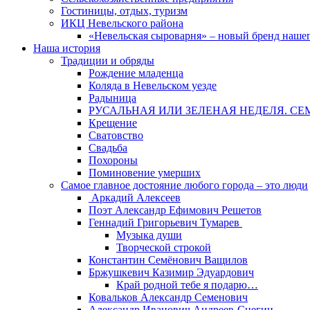
Гостиницы, отдых, туризм
ИКЦ Невельского района
«Невельская сыроварня» – новый бренд наше
Наша история
Традиции и обряды
Рождение младенца
Коляда в Невельском уезде
Радыница
РУСАЛЬНАЯ ИЛИ ЗЕЛЕНАЯ НЕДЕЛЯ. СЕ
Крещение
Сватовство
Свадьба
Похороны
Поминовение умерших
Самое главное достояние любого города – это люди
Аркадий Алексеев
Поэт Александр Ефимович Решетов
Геннадий Григорьевич Тумарев
Музыка души
Творческой строкой
Константин Семёнович Ващилов
Бржушкевич Казимир Эдуардович
Край родной тебе я подарю…
Ковальков Александр Семенович
Александр Иванович Андреев-Снегин