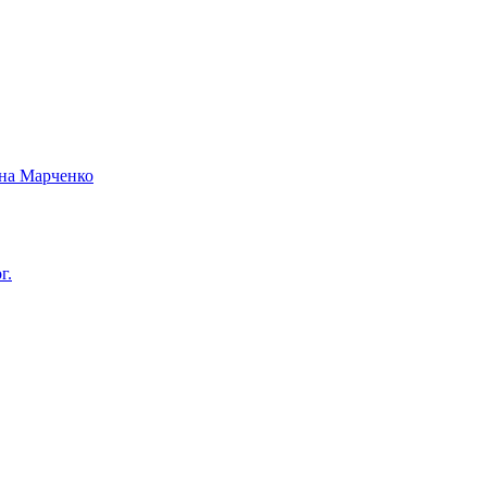
вна Марченко
г.