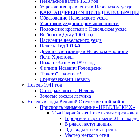
Невельское взятие 1633 год.
Учреждения правления в Невельском уезде
КАРЛ АНДРЕЕВИЧ ШИЛЬДЕР. ВОЗВРАЩ
Образование Невельского уезда
У истоков уездной промышленности
Положение крестьян в Невельском уезде
Выборы в Думу 1906 год
Население невельского уезда
Невель. Год 1918-й.
Древнее святилище в Невельском районе
Ясли Христовы
Пожар 23-го мая 1895 года
Филипп Исаевич Голощекин
“Ракета” в костеле?
Средневековый Невель
Невель 1941 год
Они сражались за Невель
Золотые звезды летчика
Невель в годы Великой Отечественной войны
Присвоить наименование «НЕВЕЛЬСКИХ»
21-я Гвардейская Невельская стрелковая
Городской парк имени 21-й гвард
В рядах наступающих
Однажды я не выстрелил…
Мастер меткого огня