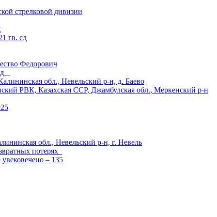
ской стрелковой дивизии
к
1 гв. сд
ество Федорович
 сд
ининская обл., Невельский р-н, д. Баево
й РВК, Казахская ССР, Джамбулская обл., Меркенский р-н
925
лининская обл., Невельский р-н, г. Невель
озвратных потерях
е увековечено – 135