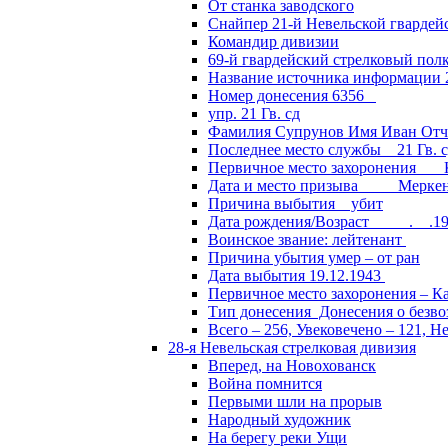
От станка заводского
Снайпер 21-й Невельской гвардей
Командир дивизии
69-й гвардейский стрелковый пол
Название источника информации 2
Номер донесения 6356
упр. 21 Гв. сд
Фамилия Супрунов Имя Иван Отч
Последнее место службы 21 Гв.
Первичное место захоронения Кал
Дата и место призыва Меркенски
Причина выбытия убит
Дата рождения/Возраст __.__.1
Воинское звание: лейтенант
Причина убытия умер – от ран
Дата выбытия 19.12.1943
Первичное место захоронения – Ка
Тип донесения Донесения о безв
Всего – 256, Увековечено – 121, Н
28-я Невельская стрелковая дивизия
Вперед, на Новохованск
Война помнится
Первыми шли на прорыв
Народный художник
На берегу реки Ущи