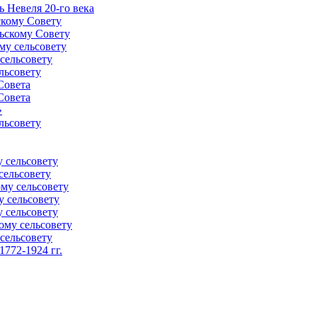
 Невеля 20-го века
скому Совету
ьскому Совету
му сельсовету
сельсовету
льсовету
Совета
Совета
»
льсовету
 сельсовету
сельсовету
му сельсовету
у сельсовету
 сельсовету
ому сельсовету
сельсовету
772-1924 гг.