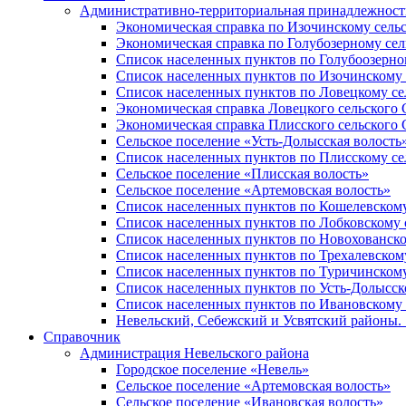
Административно-территориальная принадлежность
Экономическая справка по Изочинскому сель
Экономическая справка по Голубозерному сел
Список населенных пунктов по Голубоозерно
Список населенных пунктов по Изочинскому 
Список населенных пунктов по Ловецкому се
Экономическая справка Ловецкого сельского 
Экономическая справка Плисского сельского 
Сельское поселение «Усть-Долысская волость
Список населенных пунктов по Плисскому се
Сельское поселение «Плисская волость»
Сельское поселение «Артемовская волость»
Список населенных пунктов по Кошелевскому
Список населенных пунктов по Лобковскому 
Список населенных пунктов по Новохованско
Список населенных пунктов по Трехалевском
Список населенных пунктов по Туричинскому
Список населенных пунктов по Усть-Долысск
Список населенных пунктов по Ивановскому 
Невельский, Себежский и Усвятский районы. 1
Справочник
Администрация Невельского района
Городское поселение «Невель»
Сельское поселение «Артемовская волость»
Сельское поселение «Ивановская волость»