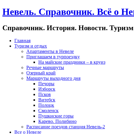
Невель. Справочник. Всё о Не
Справочник. История. Новости. Туризм
Главная
Туризм и отдых
Апартаменты в Невеле
Приглашаем в турпоездку
На майские праздники – в круиз
Речные маршруты
Озерный край
Маршруты выходного дня
Печоры
Изборск
Псков
Витебск
Полоцк
Смоленск
Пушкиские горы
Карево. Полибино
Расписание поездов станция Невель-2
Все о Невеле