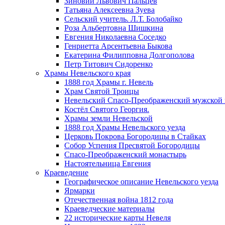
Зиновий Львович Пальцев
Татьяна Алексеевна Зуева
Сельский учитель. Л.Т. Болобайко
Роза Альбертовна Шишкина
Евгения Николаевна Соседко
Генриетта Арсентьевна Быкова
Екатерина Филипповна Долгополова
Петр Титович Сидоренко
Храмы Невельского края
1888 год Храмы г. Невель
Храм Святой Троицы
Невельский Спасо-Преображенский мужской
Костёл Святого Георгия.
Храмы земли Невельской
1888 год Храмы Невельского уезда
Церковь Покрова Богородицы в Стайках
Собор Успения Пресвятой Богородицы
Спасо-Преображенский монастырь
Настоятельница Евгения
Краеведение
Географическое описание Невельского уезда
Ярмарки
Отечественная война 1812 года
Краеведческие материалы
22 исторические карты Невеля