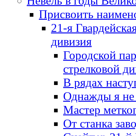
Невель в годы Велик
Присвоить наиме
21-я Гвардейска
дивизия
Городской пар
стрелковой д
В рядах наст
Однажды я не
Мастер метког
От станка зав