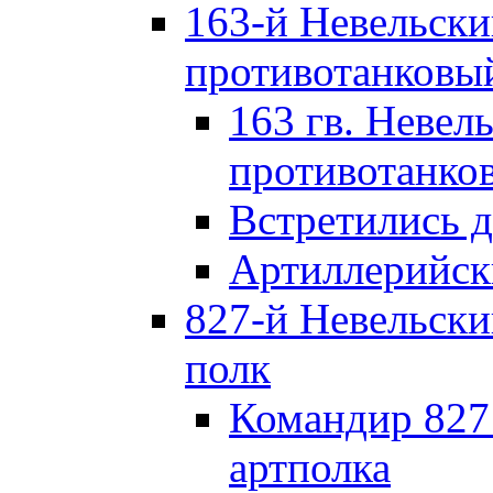
163-й Невельск
противотанковы
163 гв. Невел
противотанко
Встретились 
Артиллерийск
827-й Невельск
полк
Командир 827
артполка