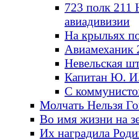
723 полк 211
авиадивизии
На крыльях п
Авиамеханик 
Невельская ш
Капитан Ю. И
С коммунисто
Молчать Нельзя Го
Во имя жизни на зе
Их наградила Роди