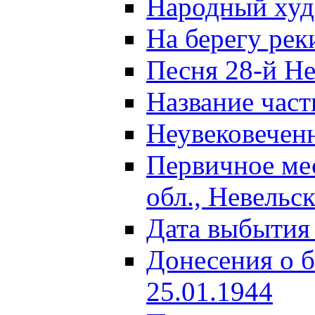
Народный ху
На берегу ре
Песня 28-й Не
Название част
Неувековечен
Первичное ме
обл., Невельс
Дата выбытия
Донесения о б
25.01.1944