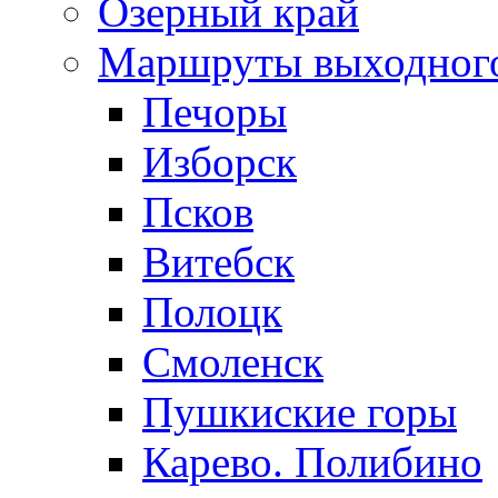
Озерный край
Маршруты выходног
Печоры
Изборск
Псков
Витебск
Полоцк
Смоленск
Пушкиские горы
Карево. Полибино