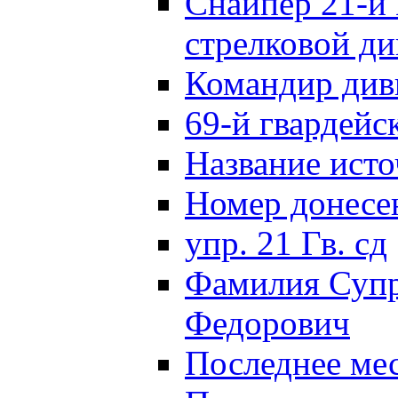
Снайпер 21-й 
стрелковой д
Командир див
69-й гвардейс
Название исто
Номер донес
упр. 21 Гв. сд
Фамилия Супр
Федорович
Последнее ме