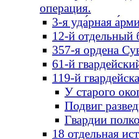
операция.
3-я уда́рная а́рм
12-й отдельный 
357-я ордена Су
61-й гвардейски
119-й гвардейск
У старого око
Подвиг разве
Гвардии полк
18 отдельная ис