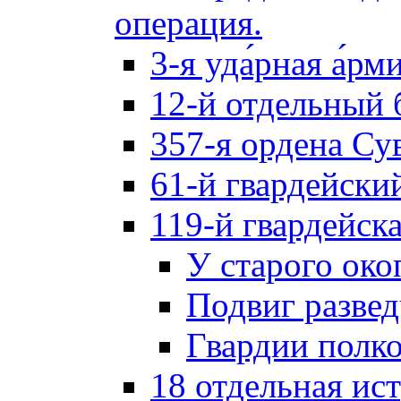
операция.
3-я уда́рная а́рм
12-й отдельный 
357-я ордена Су
61-й гвардейски
119-й гвардейск
У старого око
Подвиг разве
Гвардии полк
18 отдельная ис