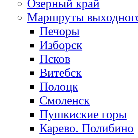
Озерный край
Маршруты выходног
Печоры
Изборск
Псков
Витебск
Полоцк
Смоленск
Пушкиские горы
Карево. Полибино