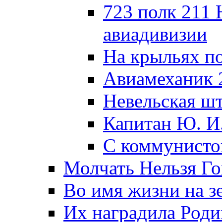
723 полк 211
авиадивизии
На крыльях п
Авиамеханик 
Невельская ш
Капитан Ю. И
С коммунисто
Молчать Нельзя Го
Во имя жизни на зе
Их наградила Роди