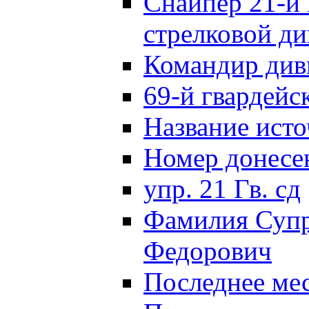
Снайпер 21-й 
стрелковой д
Командир див
69-й гвардейс
Название исто
Номер донес
упр. 21 Гв. сд
Фамилия Супр
Федорович
Последнее ме