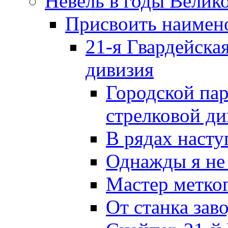
Невель в годы Велик
Присвоить наиме
21-я Гвардейска
дивизия
Городской пар
стрелковой д
В рядах наст
Однажды я не
Мастер метког
От станка зав