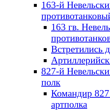
163-й Невельск
противотанковы
163 гв. Невел
противотанко
Встретились 
Артиллерийск
827-й Невельск
полк
Командир 827
артполка