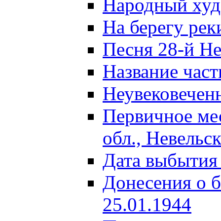
Народный ху
На берегу ре
Песня 28-й Не
Название част
Неувековечен
Первичное ме
обл., Невельс
Дата выбытия
Донесения о б
25.01.1944