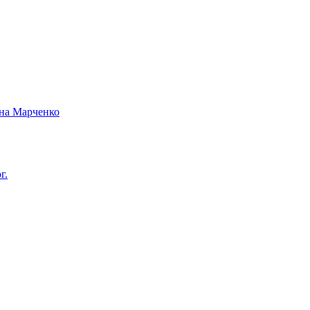
вна Марченко
г.