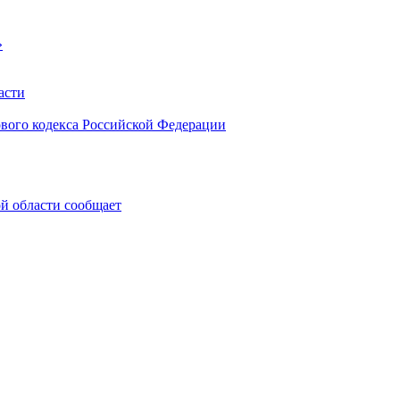
»
асти
ового кодекса Российской Федерации
 области сообщает