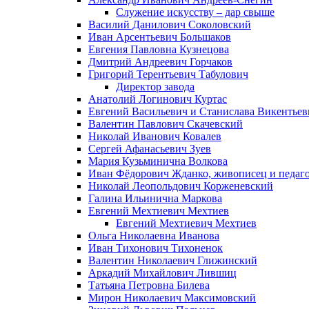
Служение искусству – дар свыше
Василий Данилович Соколовский
Иван Арсентьевич Большаков
Евгения Павловна Кузнецова
Дмитрий Андреевич Горчаков
Григорий Терентьевич Табулович
Директор завода
Анатолий Логинович Куртас
Евгений Васильевич и Станислава Викентье
Валентин Павлович Скачевский
Николай Иванович Ковалев
Сергей Афанасьевич Зуев
Мария Кузьминична Волкова
Иван Фёдорович Жданко, живописец и педаго
Николай Леопольдович Корженевский
Галина Ильинична Маркова
Евгений Мехтиевич Мехтиев
Евгений Мехтиевич Мехтиев
Ольга Николаевна Иванова
Иван Тихонович Тихоненок
Валентин Николаевич Глижинский
Аркадий Михайлович Лившиц
Татьяна Петровна Билева
Мирон Николаевич Максимовский