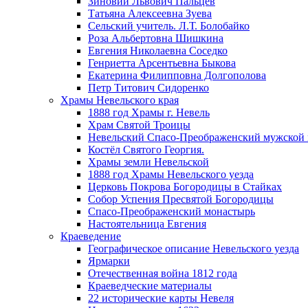
Зиновий Львович Пальцев
Татьяна Алексеевна Зуева
Сельский учитель. Л.Т. Болобайко
Роза Альбертовна Шишкина
Евгения Николаевна Соседко
Генриетта Арсентьевна Быкова
Екатерина Филипповна Долгополова
Петр Титович Сидоренко
Храмы Невельского края
1888 год Храмы г. Невель
Храм Святой Троицы
Невельский Спасо-Преображенский мужской
Костёл Святого Георгия.
Храмы земли Невельской
1888 год Храмы Невельского уезда
Церковь Покрова Богородицы в Стайках
Собор Успения Пресвятой Богородицы
Спасо-Преображенский монастырь
Настоятельница Евгения
Краеведение
Географическое описание Невельского уезда
Ярмарки
Отечественная война 1812 года
Краеведческие материалы
22 исторические карты Невеля