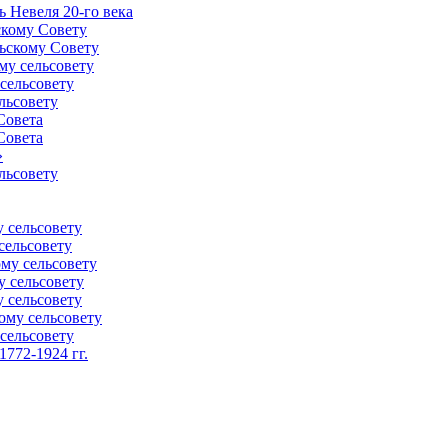
 Невеля 20-го века
скому Совету
ьскому Совету
му сельсовету
сельсовету
льсовету
Совета
Совета
»
льсовету
 сельсовету
сельсовету
му сельсовету
у сельсовету
 сельсовету
ому сельсовету
сельсовету
772-1924 гг.