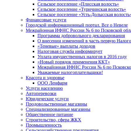
Сельское поселение «Плисская волость»
Сельское поселение «Туричинская волость»
Сельское поселение «Усть-Долысская волость
Финансовые услуги
Городской информационный портал. Все о Невеле
Межрайонная ИФНС России № 6 по Псковской обл
Программа добровольного декларирования
О внесении изменений в часть первую Налог
«Теневые» выплаты доходов
Налоговая служба информирует
Уплата имущественных налогов в 2016 году
«Новый порядок применения ККТ»
Межрайонная ИФНС России № 6 по Псковской
Уважаемые налогоплательщики!
Красота и здоровье
ООО Ленфарм
Услуги населению
Автоперевозки
Юридические услуги
Продовольственные магазины
Специализированные магазины
Общественное питание
Строительство, сфера ЖКХ
Промышленность
Сельскохозяйственные предприятия