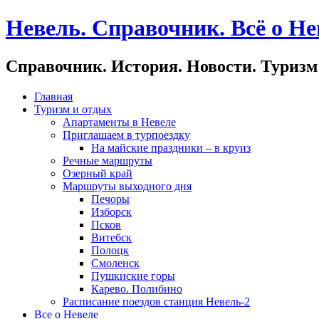
Невель. Справочник. Всё о Не
Справочник. История. Новости. Туризм
Главная
Туризм и отдых
Апартаменты в Невеле
Приглашаем в турпоездку
На майские праздники – в круиз
Речные маршруты
Озерный край
Маршруты выходного дня
Печоры
Изборск
Псков
Витебск
Полоцк
Смоленск
Пушкиские горы
Карево. Полибино
Расписание поездов станция Невель-2
Все о Невеле