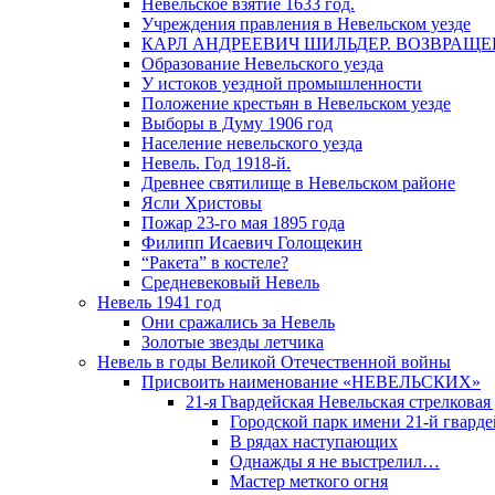
Невельское взятие 1633 год.
Учреждения правления в Невельском уезде
КАРЛ АНДРЕЕВИЧ ШИЛЬДЕР. ВОЗВРАЩ
Образование Невельского уезда
У истоков уездной промышленности
Положение крестьян в Невельском уезде
Выборы в Думу 1906 год
Население невельского уезда
Невель. Год 1918-й.
Древнее святилище в Невельском районе
Ясли Христовы
Пожар 23-го мая 1895 года
Филипп Исаевич Голощекин
“Ракета” в костеле?
Средневековый Невель
Невель 1941 год
Они сражались за Невель
Золотые звезды летчика
Невель в годы Великой Отечественной войны
Присвоить наименование «НЕВЕЛЬСКИХ»
21-я Гвардейская Невельская стрелковая
Городской парк имени 21-й гвард
В рядах наступающих
Однажды я не выстрелил…
Мастер меткого огня