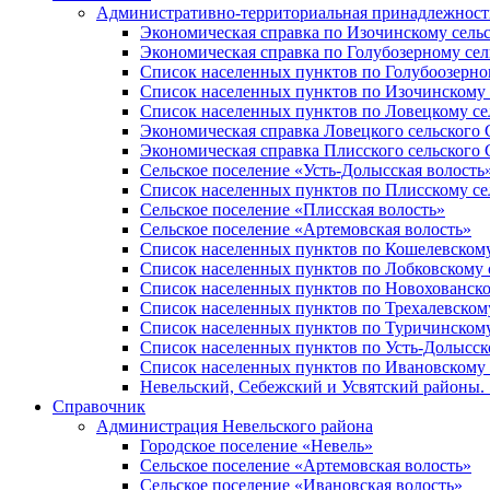
Административно-территориальная принадлежность
Экономическая справка по Изочинскому сель
Экономическая справка по Голубозерному сел
Список населенных пунктов по Голубоозерно
Список населенных пунктов по Изочинскому 
Список населенных пунктов по Ловецкому се
Экономическая справка Ловецкого сельского 
Экономическая справка Плисского сельского 
Сельское поселение «Усть-Долысская волость
Список населенных пунктов по Плисскому се
Сельское поселение «Плисская волость»
Сельское поселение «Артемовская волость»
Список населенных пунктов по Кошелевскому
Список населенных пунктов по Лобковскому 
Список населенных пунктов по Новохованско
Список населенных пунктов по Трехалевском
Список населенных пунктов по Туричинскому
Список населенных пунктов по Усть-Долысск
Список населенных пунктов по Ивановскому 
Невельский, Себежский и Усвятский районы. 1
Справочник
Администрация Невельского района
Городское поселение «Невель»
Сельское поселение «Артемовская волость»
Сельское поселение «Ивановская волость»