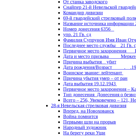
От станка заводского
Снайпер 21-й Невельской гвардей
Командир дивизии
69-й гвардейский стрелковый пол
Название источника информации 2
Номер донесения 6356
упр. 21 Гв. сд
Фамилия Супрунов Имя Иван Отч
Последнее место службы 21 Гв.
Первичное место захоронения Кал
Дата и место призыва Меркенски
Причина выбытия убит
Дата рождения/Возраст __.__.1
Воинское звание: лейтенант
Причина убытия умер – от ран
Дата выбытия 19.12.1943
Первичное место захоронения – Ка
Тип донесения Донесения о безв
Всего – 256, Увековечено – 121, Н
28-я Невельская стрелковая дивизия
Вперед, на Новохованск
Война помнится
Первыми шли на прорыв
Народный художник
На берегу реки Ущи