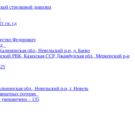
ской стрелковой дивизии
к
1 гв. сд
ество Федорович
 сд
ининская обл., Невельский р-н, д. Баево
й РВК, Казахская ССР, Джамбулская обл., Меркенский р-н
925
лининская обл., Невельский р-н, г. Невель
озвратных потерях
е увековечено – 135