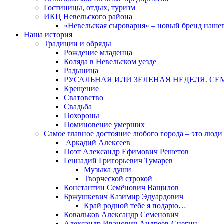
Гостиницы, отдых, туризм
ИКЦ Невельского района
«Невельская сыроварня» – новый бренд наше
Наша история
Традиции и обряды
Рождение младенца
Коляда в Невельском уезде
Радыница
РУСАЛЬНАЯ ИЛИ ЗЕЛЕНАЯ НЕДЕЛЯ. СЕ
Крещение
Сватовство
Свадьба
Похороны
Поминовение умерших
Самое главное достояние любого города – это люди
Аркадий Алексеев
Поэт Александр Ефимович Решетов
Геннадий Григорьевич Тумарев
Музыка души
Творческой строкой
Константин Семёнович Ващилов
Бржушкевич Казимир Эдуардович
Край родной тебе я подарю…
Ковальков Александр Семенович
Александр Иванович Андреев-Снегин