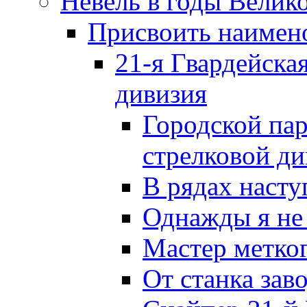
Невель в годы Велик
Присвоить наиме
21-я Гвардейска
дивизия
Городской пар
стрелковой д
В рядах наст
Однажды я не
Мастер метког
От станка зав