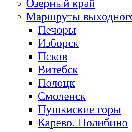
Озерный край
Маршруты выходног
Печоры
Изборск
Псков
Витебск
Полоцк
Смоленск
Пушкиские горы
Карево. Полибино