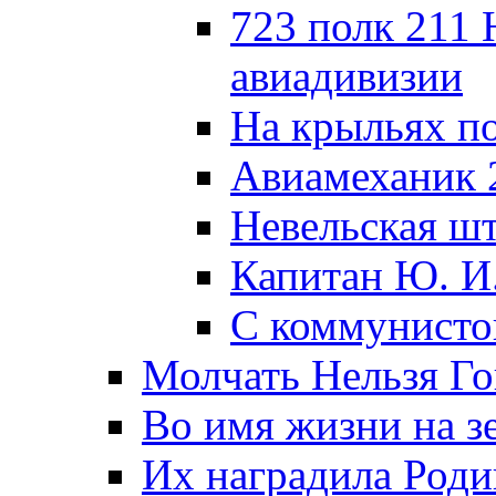
723 полк 211
авиадивизии
На крыльях п
Авиамеханик 
Невельская ш
Капитан Ю. И
С коммунисто
Молчать Нельзя Го
Во имя жизни на зе
Их наградила Роди