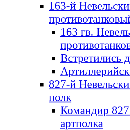
163-й Невельск
противотанковы
163 гв. Невел
противотанко
Встретились 
Артиллерийск
827-й Невельск
полк
Командир 827
артполка