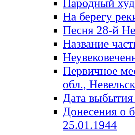
Народный ху
На берегу ре
Песня 28-й Не
Название част
Неувековечен
Первичное ме
обл., Невельс
Дата выбытия
Донесения о б
25.01.1944