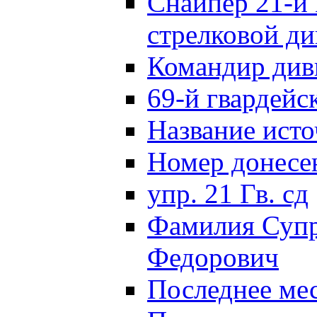
Снайпер 21-й 
стрелковой д
Командир див
69-й гвардейс
Название исто
Номер донес
упр. 21 Гв. сд
Фамилия Супр
Федорович
Последнее ме