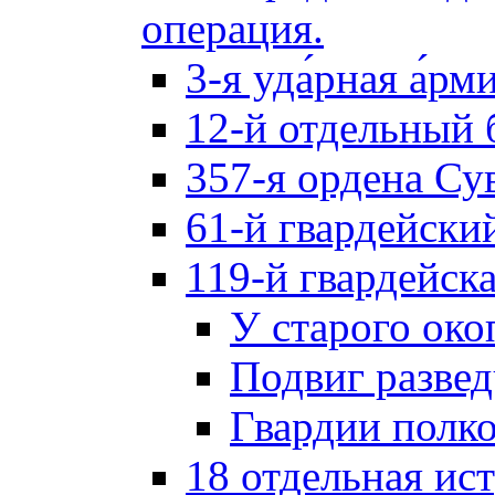
операция.
3-я уда́рная а́рм
12-й отдельный 
357-я ордена Су
61-й гвардейски
119-й гвардейск
У старого око
Подвиг разве
Гвардии полк
18 отдельная ис