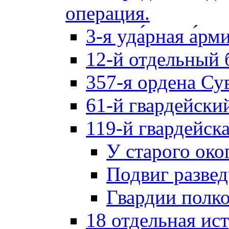
операция.
3-я уда́рная а́рм
12-й отдельный 
357-я ордена Су
61-й гвардейски
119-й гвардейск
У старого око
Подвиг разве
Гвардии полк
18 отдельная ис