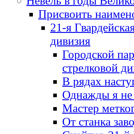
Невель в годы Велик
Присвоить наиме
21-я Гвардейска
дивизия
Городской пар
стрелковой д
В рядах наст
Однажды я не
Мастер метког
От станка зав