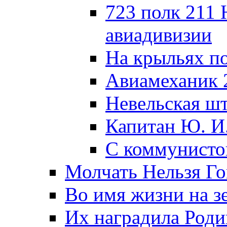
723 полк 211
авиадивизии
На крыльях п
Авиамеханик 
Невельская ш
Капитан Ю. И
С коммунисто
Молчать Нельзя Го
Во имя жизни на зе
Их наградила Роди