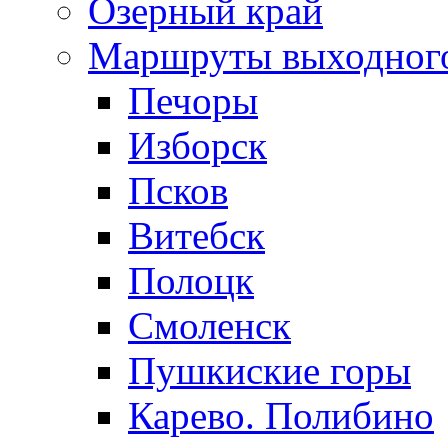
Озерный край
Маршруты выходног
Печоры
Изборск
Псков
Витебск
Полоцк
Смоленск
Пушкиские горы
Карево. Полибино