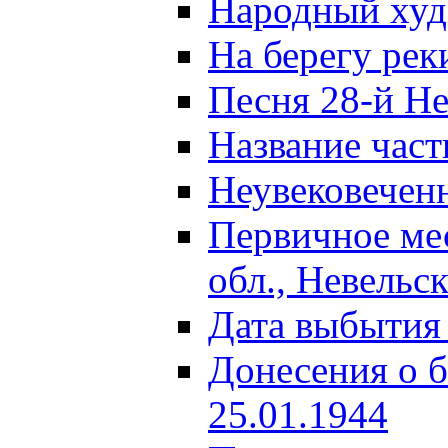
Народный ху
На берегу ре
Песня 28-й Не
Название част
Неувековечен
Первичное ме
обл., Невельс
Дата выбытия
Донесения о б
25.01.1944