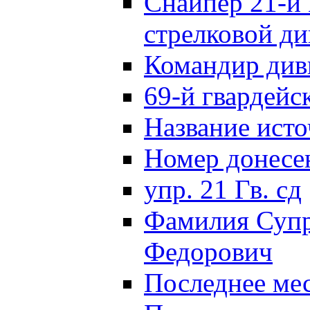
Снайпер 21-й 
стрелковой д
Командир див
69-й гвардейс
Название исто
Номер донес
упр. 21 Гв. сд
Фамилия Супр
Федорович
Последнее ме