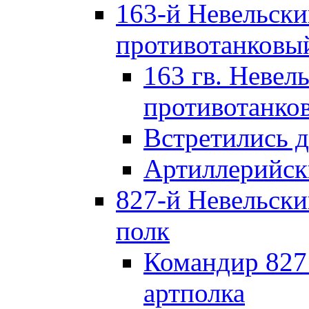
163-й Невельск
противотанковы
163 гв. Невел
противотанко
Встретились 
Артиллерийск
827-й Невельск
полк
Командир 827
артполка